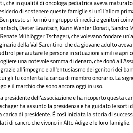
isti, che in qualità di oncologa pediatrica aveva matura
desiderio di sostenere queste famiglie si unì l'allora prim
n presto si formò un gruppo di medici e genitori coinvol
Brantsch, Dieter Brantsch, Karin Wenter Donati, Sandro 
, Renate Mühlögger Tschager), che volevano fondare un'a
iginario della Val Sarentino, che da giovane adulto aveva
tirol per aiutare le persone in situazioni simili e aprì c
ccogliere una notevole somma di denaro, che donò all'As
razie all'impegno e all'entusiasmo dei genitori dei bam
ui gli fu conferita la carica di membro onorario. La sign
go e il marchio che sono ancora oggi in uso.
a presidente dell'associazione e ha ricoperto questa car
chager ha assunto la presidenza e ha guidato le sorti d
 carica di presidente. È così iniziata la storia di succes
ati di cancro che vivono in Alto Adige e le loro famiglie.