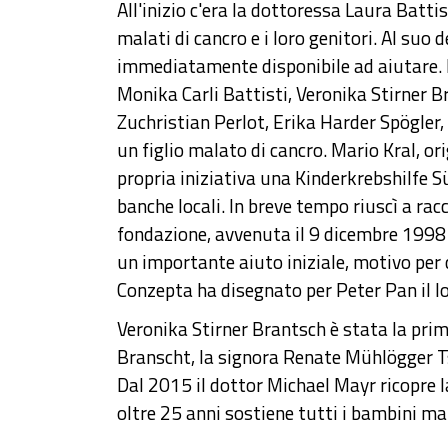
All'inizio c'era la dottoressa Laura Batt
malati di cancro e i loro genitori. Al suo 
immediatamente disponibile ad aiutare. Be
Monika Carli Battisti, Veronika Stirner 
Zuchristian Perlot, Erika Harder Spögler
un figlio malato di cancro. Mario Kral, or
propria iniziativa una Kinderkrebshilfe Süd
banche locali. In breve tempo riuscì a ra
fondazione, avvenuta il 9 dicembre 1998 g
un importante aiuto iniziale, motivo per c
Conzepta ha disegnato per Peter Pan il lo
Veronika Stirner Brantsch è stata la prim
Branscht, la signora Renate Mühlögger Ts
Dal 2015 il dottor Michael Mayr ricopre la
oltre 25 anni sostiene tutti i bambini mal