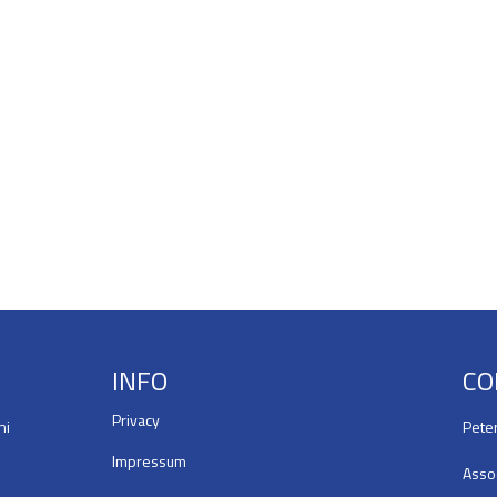
INFO
CO
Privacy
ni
Pete
Impressum
Asso