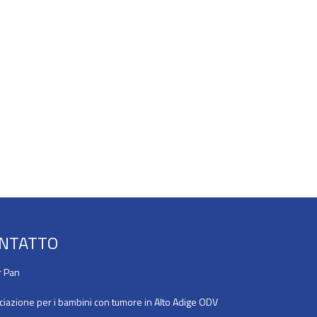
NTATTO
r Pan
ciazione per i bambini con tumore in Alto Adige ODV