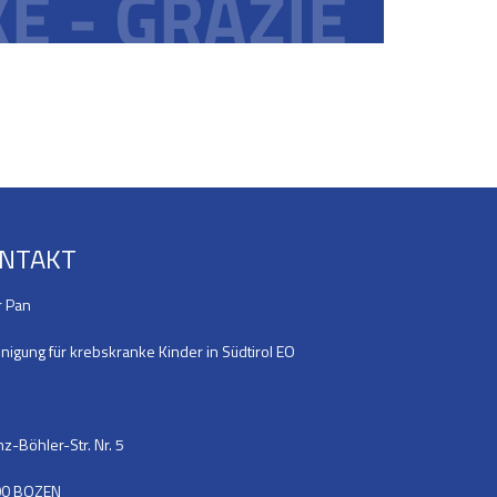
NTAKT
r Pan
nigung für krebskranke Kinder in Südtirol EO
z-Böhler-Str. Nr. 5
00 BOZEN