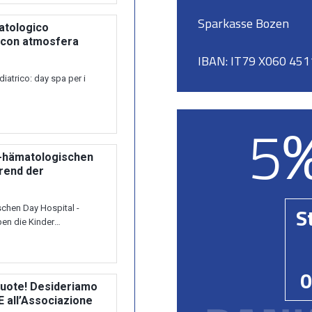
Sparkasse Bozen
IBAN: IT79 X060 45
5
S
0