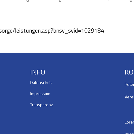
rsorge/leistungen.asp?bnsv_svid=1029184
INFO
KO
Datenschutz
Pete
Impressum
Verei
Transparenz
Loren