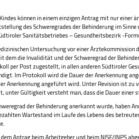
Kindes können in einem einzigen Antrag mit nur einer ä
ststellung des Schweregrades der Behinderung im Sinne
dtiroler Sanitätsbetriebes – Gesundheitsbezirk -Form
medizinischen Untersuchung vor einer Ärztekommission 
mit dem die Invalidität und der Schweregrad der Behinder
ll per Post zugestellt, in allen anderen Südtiroler Ge
digt. Im Protokoll wird die Dauer der Anerkennung ang
der Anerkennung angeführt wird. Unter Revision ist zu v
 unter Gültigkeit versteht man, dass die Dauer einer st
hweregrad der Behinderung anerkannt wurde, haben Anr
zahlten Wartestand im Laufe des Lebens des betreuten M
e.
dem Antrag beim Arbeitgeber und beim NISF/INPS abge